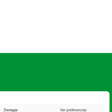
asaja@asajasalamanca.com
Denegar
Ver preferencias