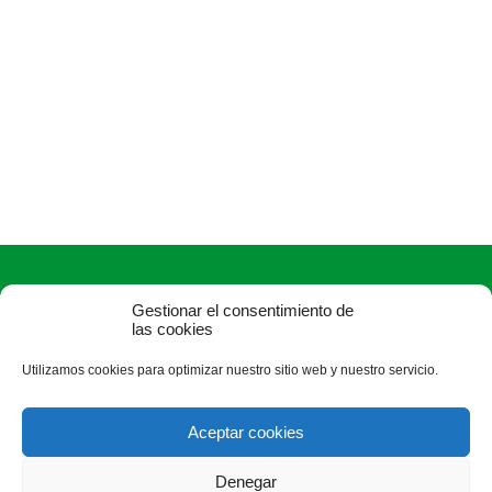
Gestionar el consentimiento de
las cookies
Utilizamos cookies para optimizar nuestro sitio web y nuestro servicio.
ASAJA Salamanca - Jóvenes Agricultores
Camino Estrecho de la Aldehuela, 50, 37003 Salamanca -
Aceptar cookies
España · Tel.: +34 923 190 720 ·
asaja@asajasalamanca.com
Denegar