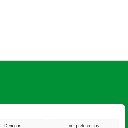
asaja@asajasalamanca.com
Denegar
Ver preferencias