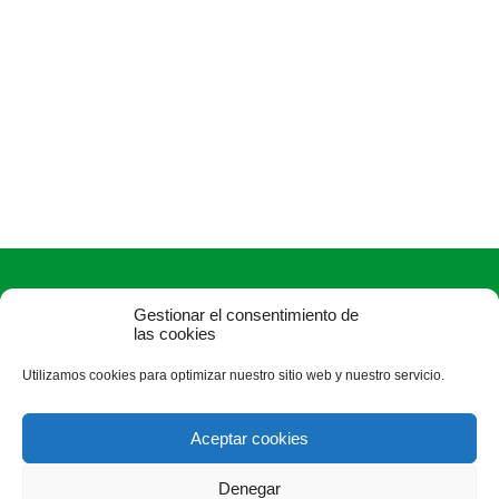
Gestionar el consentimiento de
las cookies
Utilizamos cookies para optimizar nuestro sitio web y nuestro servicio.
ASAJA Salamanca - Jóvenes Agricultores
Camino Estrecho de la Aldehuela, 50, 37003 Salamanca -
Aceptar cookies
España · Tel.: +34 923 190 720 ·
asaja@asajasalamanca.com
Denegar