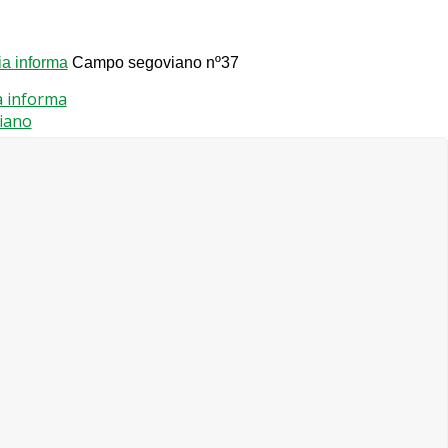
a informa
Campo segoviano nº37
a informa
iano