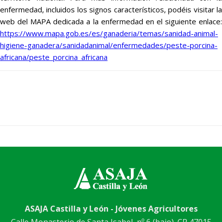
enfermedad, incluidos los signos característicos, podéis visitar la
web del MAPA dedicada a la enfermedad en el siguiente enlace:
https://www.mapa.gob.es/es/ganaderia/temas/sanidad-animal-
higiene-ganadera/sanidadanimal/enfermedades/peste-porcina-
africana/peste_porcina_africana
ASAJA Castilla y León - Jóvenes Agricultores