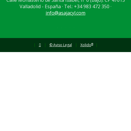
Calle Monasterio de Santa Isabel, nº 6 (bajo). CP 47015
Valladolid - España · Tel.: +34 983 472 350 ·
info@asajacyl.com
®
|
|
© Aviso Legal
|
Xolido
|