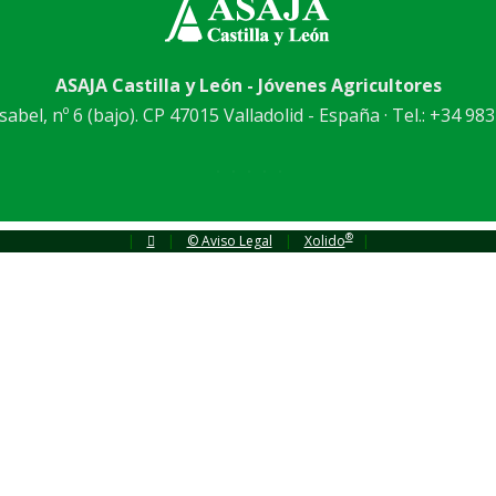
ASAJA Castilla y León - Jóvenes Agricultores
abel, nº 6 (bajo). CP 47015 Valladolid - España · Tel.: +34 983
®
|
|
© Aviso Legal
|
Xolido
|