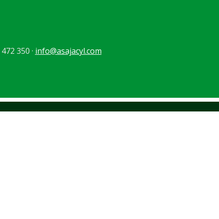
 472 350 ·
info@asajacyl.com