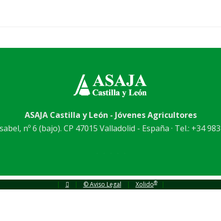
ASAJA Castilla y León - Jóvenes Agricultores
abel, nº 6 (bajo). CP 47015 Valladolid - España · Tel.: +34 983
®
|
|
© Aviso Legal
|
Xolido
|