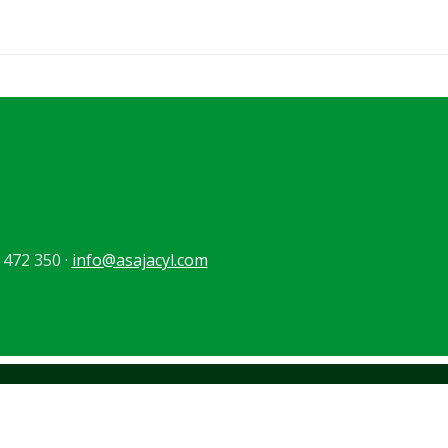
 472 350 ·
info@asajacyl.com