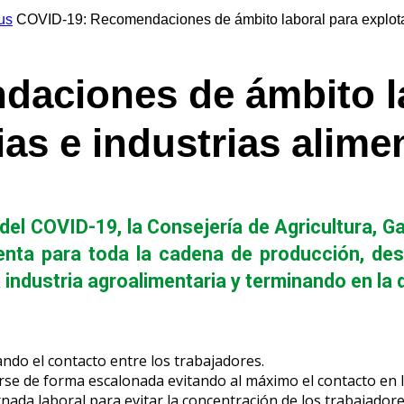
us
COVID-19: Recomendaciones de ámbito laboral para explotac
aciones de ámbito la
León
as e industrias alime
 del COVID-19, la Consejería de Agricultura, G
uenta para toda la cadena de producción, de
industria agroalimentaria y terminando en la d
ando el contacto entre los trabajadores.
erse de forma escalonada evitando al máximo el contacto en l
rnada laboral para evitar la concentración de los trabajado