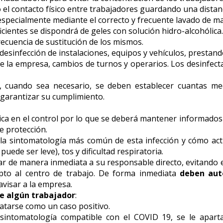
o el contacto físico entre trabajadores guardando una distan
especialmente mediante el correcto y frecuente lavado de m
cientes se dispondrá de geles con solución hidro-alcohólica.
recuencia de sustitución de los mismos.
desinfección de instalaciones, equipos y vehículos, prestando
de la empresa, cambios de turnos y operarios. Los desinfecta
s, cuando sea necesario, se deben establecer cuantas med
a garantizar su cumplimiento.
tica en el control por lo que se deberá mantener informados 
de protección.
 la sintomatología más común de esta infección y cómo ac
uede ser leve), tos y dificultad respiratoria.
r de manera inmediata a su responsable directo, evitando el
pto al centro de trabajo. De forma inmediata
deben aut
avisar a la empresa.
e algún trabajador
:
atarse como un caso positivo.
sintomatología compatible con el COVID 19, se le aparta