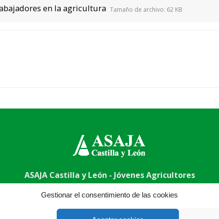
abajadores en la agricultura
Tamaño de archivo:
62 KB
ASAJA Castilla y León - Jóvenes Agricultores
abel, nº 6 (bajo). CP 47015 Valladolid - España · Tel.: +34 983
Gestionar el consentimiento de las cookies