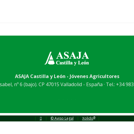
ASAJA Castilla y León - Jóvenes Agricultores
abel, nº 6 (bajo). CP 47015 Valladolid - España · Tel.: +34 983
®
|
|
© Aviso Legal
|
Xolido
|