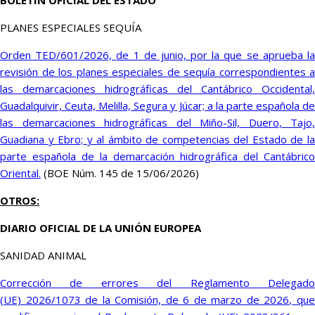
BOLETÍN OFICIAL DEL ESTADO
PLANES ESPECIALES SEQUÍA
Orden TED/601/2026, de 1 de junio, por la que se aprueba la
revisión de los planes especiales de sequía correspondientes a
las demarcaciones hidrográficas del Cantábrico Occidental,
Guadalquivir, Ceuta, Melilla, Segura y Júcar; a la parte española de
las demarcaciones hidrográficas del Miño-Sil, Duero, Tajo,
Guadiana y Ebro; y al ámbito de competencias del Estado de la
parte española de la demarcación hidrográfica del Cantábrico
Oriental.
(BOE Núm. 145 de 15/06/2026)
OTROS:
DIARIO OFICIAL DE LA UNIÓN EUROPEA
SANIDAD ANIMAL
Corrección de errores del Reglamento Delegado
(UE) 2026/1073 de la Comisión, de 6 de marzo de 2026, que