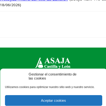
18/06/2026)
Gestionar el consentimiento de
ASAJA Castilla y León - Jóvenes Agricultores
las cookies
Calle Monasterio de Santa Isabel, nº 6 (bajo). CP 47015
Utilizamos cookies para optimizar nuestro sitio web y nuestro servicio.
Valladolid - España · Tel.: +34 983 472 350 ·
info@asajacyl.com
Aceptar cookies