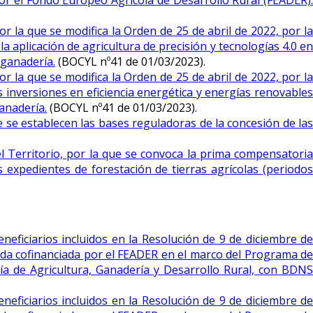
por el Fondo Europeo Agrícola de Desarrollo Rural (FEADER).
r la que se modifica la Orden de 25 de abril de 2022, por la
 aplicación de agricultura de precisión y tecnologías 4.0 en
 ganadería.
(BOCYL nº41 de 01/03/2023).
r la que se modifica la Orden de 25 de abril de 2022, por la
 inversiones en eficiencia energética y energías renovables
ganadería.
(BOCYL nº41 de 01/03/2023).
 se establecen las bases reguladoras de la concesión de las
 Territorio, por la que se convoca la prima compensatoria
 expedientes de forestación de tierras agrícolas (periodos
neficiarios incluidos en la Resolución de 9 de diciembre de
yuda cofinanciada por el FEADER en el marco del Programa de
ía de Agricultura, Ganadería y Desarrollo Rural, con BDNS
neficiarios incluidos en la Resolución de 9 de diciembre de