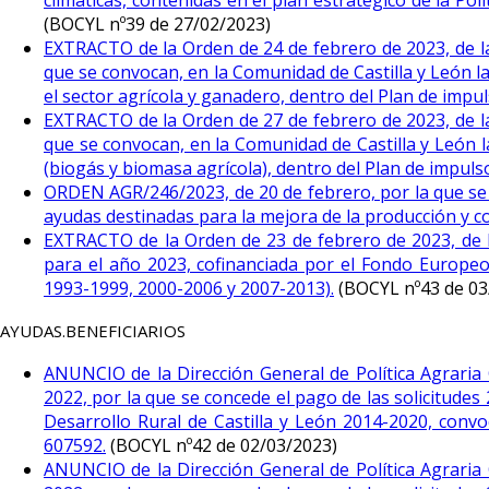
climáticas, contenidas en el plan estratégico de la P
(BOCYL nº39 de 27/02/2023)
EXTRACTO de la Orden de 24 de febrero de 2023, de la 
que se convocan, en la Comunidad de Castilla y León la
el sector agrícola y ganadero, dentro del Plan de impuls
EXTRACTO de la Orden de 27 de febrero de 2023, de la 
que se convocan, en la Comunidad de Castilla y León l
(biogás y biomasa agrícola), dentro del Plan de impulso 
ORDEN AGR/246/2023, de 20 de febrero, por la que se 
ayudas destinadas para la mejora de la producción y co
EXTRACTO de la Orden de 23 de febrero de 2023, de l
para el año 2023, cofinanciada por el Fondo Europeo 
1993-1999, 2000-2006 y 2007-2013).
(BOCYL nº43 de 03
AYUDAS.BENEFICIARIOS
ANUNCIO de la Dirección General de Política Agraria C
2022, por la que se concede el pago de las solicitude
Desarrollo Rural de Castilla y León 2014-2020, conv
607592.
(BOCYL nº42 de 02/03/2023)
ANUNCIO de la Dirección General de Política Agraria C