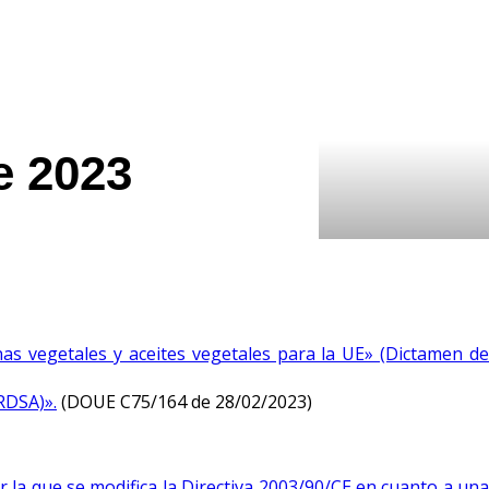
e 2023
as vegetales y aceites vegetales para la UE» (Dictamen de
RDSA)».
(DOUE C75/164 de 28/02/2023)
r la que se modifica la Directiva 2003/90/CE en cuanto a una