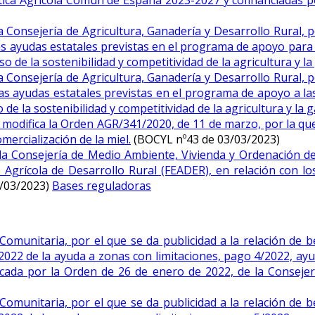
olítica Agrícola Común de España 2023-2027 y cofinanciadas 
Consejería de Agricultura, Ganadería y Desarrollo Rural, po
s ayudas estatales previstas en el programa de apoyo para la
o de la sostenibilidad y competitividad de la agricultura y la
Consejería de Agricultura, Ganadería y Desarrollo Rural, po
as ayudas estatales previstas en el programa de apoyo a las
de la sostenibilidad y competitividad de la agricultura y la 
modifica la Orden AGR/341/2020, de 11 de marzo, por la que
mercialización de la miel.
(BOCYL nº43 de 03/03/2023)
a Consejería de Medio Ambiente, Vivienda y Ordenación del
Agrícola de Desarrollo Rural (FEADER), en relación con los
/03/2023)
Bases reguladoras
omunitaria, por el que se da publicidad a la relación de be
s 2022 de la ayuda a zonas con limitaciones, pago 4/2022, a
ocada por la Orden de 26 de enero de 2022, de la Consejer
omunitaria, por el que se da publicidad a la relación de be