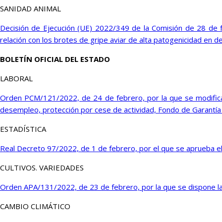
SANIDAD ANIMAL
Decisión de Ejecución (UE) 2022/349 de la Comisión de 28 de 
relación con los brotes de gripe aviar de alta patogenicidad en
BOLETÍN OFICIAL DEL ESTADO
LABORAL
Orden PCM/121/2022, de 24 de febrero, por la que se modifica 
desempleo, protección por cese de actividad, Fondo de Garantía S
ESTADÍSTICA
Real Decreto 97/2022, de 1 de febrero, por el que se aprueba e
CULTIVOS. VARIEDADES
Orden APA/131/2022, de 23 de febrero, por la que se dispone la 
CAMBIO CLIMÁTICO