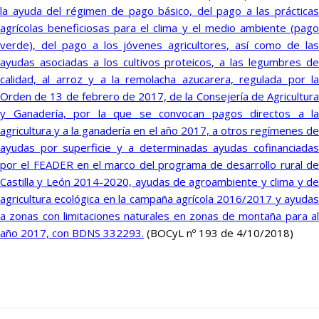
la ayuda del régimen de pago básico, del pago a las prácticas
agrícolas beneficiosas para el clima y el medio ambiente (pago
verde), del pago a los jóvenes agricultores, así como de las
ayudas asociadas a los cultivos proteicos, a las legumbres de
calidad, al arroz y a la remolacha azucarera, regulada por la
Orden de 13 de febrero de 2017, de la Consejería de Agricultura
y Ganadería, por la que se convocan pagos directos a la
agricultura y a la ganadería en el año 2017, a otros regímenes de
ayudas por superficie y a determinadas ayudas cofinanciadas
por el FEADER en el marco del programa de desarrollo rural de
Castilla y León 2014-2020, ayudas de agroambiente y clima y de
agricultura ecológica en la campaña agrícola 2016/2017 y ayudas
a zonas con limitaciones naturales en zonas de montaña para al
año 2017, con BDNS 332293.
(BOCyL nº 193 de 4/10/2018)