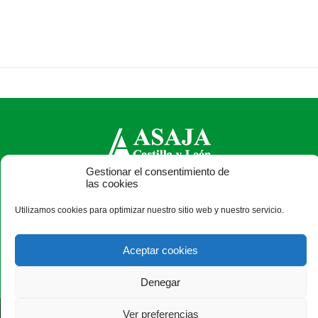
Gestionar el consentimiento de
las cookies
ASAJA Castilla y León - Jóvenes Agricultores
Calle Monasterio de Santa Isabel, nº 6 (bajo). CP 47015
Utilizamos cookies para optimizar nuestro sitio web y nuestro servicio.
Valladolid - España · Tel.: +34 983 472 350 ·
info@asajacyl.com
Aceptar cookies
Denegar
Ver preferencias
®
|
|
© Aviso Legal
|
Xolido
|