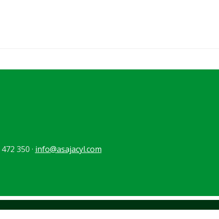
 472 350 ·
info@asajacyl.com