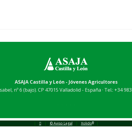
ASAJA Castilla y León - Jóvenes Agricultores
abel, nº 6 (bajo). CP 47015 Valladolid - España · Tel.: +34 983
®
|
|
© Aviso Legal
|
Xolido
|