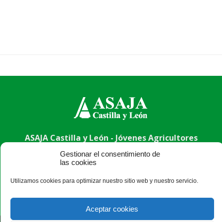
ASAJA Castilla y León - Jóvenes Agricultores
Calle Monasterio de Santa Isabel, nº 6 (bajo). CP 47015
Gestionar el consentimiento de
Valladolid - España · Tel.: +34 983 472 350 ·
las cookies
info@asajacyl.com
Utilizamos cookies para optimizar nuestro sitio web y nuestro servicio.
Aceptar cookies