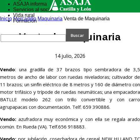
ASAJA informa
Servicios al socio
Vida rural
Inicio
Mercadillo
Maquinaria
Venta de Maquinaria
Formación
Venta de Maquinaria
14 julio, 2026
Vendo
: una gradilla de 37 brazos tipo sembradora de 3,5
metros de ancho de labor con ruedas niveladoras; cultivador de
11 brazos; un sinfín eléctrico de 8 metros y 160 de diámetro con
motor trifásico y trípode de ruedas neumáticas; una empacadora
BATLLE modelo 262 con trillo convertible y con carro
agrupapacas con documentación. Telf. 659 390886.
Vendo:
azufradora muy económica y con ella se regala arado
común. En Rueda (VA). Telf.656 918883.
Vendo:
por jubilación, cosechadora de cereal NEW HLLAND TC