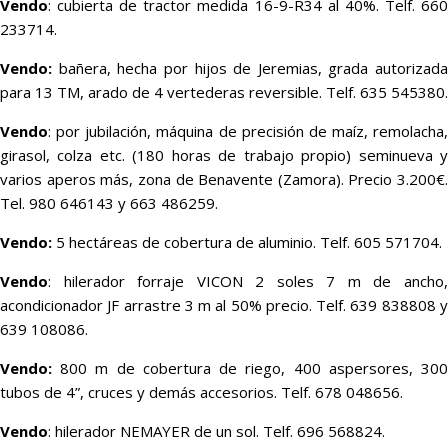
Vendo
: cubierta de tractor medida 16-9-R34 al 40%. Telf. 660
233714.
Vendo:
bañera, hecha por hijos de Jeremias, grada autorizada
para 13 TM, arado de 4 vertederas reversible. Telf. 635 545380.
Vendo
: por jubilación, máquina de precisión de maíz, remolacha,
girasol, colza etc. (180 horas de trabajo propio) seminueva y
varios aperos más, zona de Benavente (Zamora). Precio 3.200€.
Tel. 980 646143 y 663 486259.
Vendo:
5 hectáreas de cobertura de aluminio. Telf. 605 571704.
Vendo
: hilerador forraje VICON 2 soles 7 m de ancho,
acondicionador JF arrastre 3 m al 50% precio. Telf. 639 838808 y
639 108086.
Vendo:
800 m de cobertura de riego, 400 aspersores, 30
tubos de 4”, cruces y demás accesorios. Telf. 678 048656.
Vendo
: hilerador NEMAYER de un sol. Telf. 696 568824.