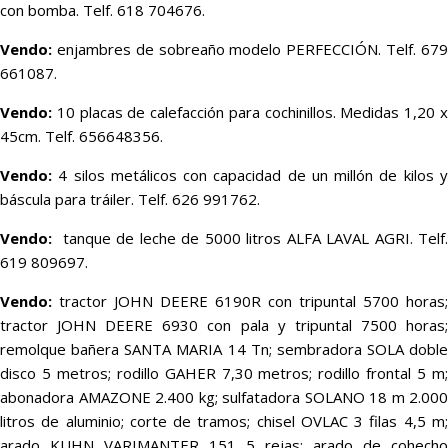
con bomba. Telf. 618 704676.
Vendo:
enjambres de sobreaño modelo PERFECCIÓN. Telf. 679
661087.
Vendo:
10 placas de calefacción para cochinillos. Medidas 1,20 x
45cm. Telf. 656648356.
Vendo:
4 silos metálicos con capacidad de un millón de kilos y
báscula para tráiler. Telf. 626 991762.
Vendo:
tanque de leche de 5000 litros ALFA LAVAL AGRI. Telf.
619 809697.
Vendo:
tractor JOHN DEERE 6190R con tripuntal 5700 horas;
tractor JOHN DEERE 6930 con pala y tripuntal 7500 horas;
remolque bañera SANTA MARIA 14 Tn; sembradora SOLA doble
disco 5 metros; rodillo GAHER 7,30 metros; rodillo frontal 5 m;
abonadora AMAZONE 2.400 kg; sulfatadora SOLANO 18 m 2.000
litros de aluminio; corte de tramos; chisel OVLAC 3 filas 4,5 m;
arado KUHN VARIMANTER 151 5 rejas; arado de cohecho