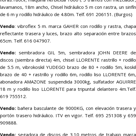
lavamanos, 18m ancho, Chisel hidráulico 5 m con rastra, un sinfín
de 6 m y rodillo hidráulico de 4.80m. Telf. 691 206151. (Burgos)
Vendo
: vibroflex 5 m. marca GAHER con rodillo y rastra, chapa
reflectante trasera y luces, brazo alto separación entre brazos
65cm. Telf. 616 047907.
Vendo:
sembradora GIL 5m, sembradora JOHN DEERE de
discos (siembra directa) 4m, chisel LLORENTE rastrillo + rodillo
de 5.5 m, vibrokoskil YUDEGO brazo de 80 + rodillo 5m, koskil
brazo de 40 + rastrillo y rodillo 6m, rodillo liso LLORENTE 6m,
abonadora AMAZONE suspendida 3000kg, sulfatador AGUIRRE
18 m y rodillo liso LLORENTE para tripuntal delantero 4m.Telf.
619 755512.
Vendo:
bañera basculante de 9000KG, con elevación trasera y
portón trasero hidráulico. ITV en vigor. Telf. 695 251308 y 659
909888.
Vendo:
segadora de discos de 3.10 metros de trabajo marca