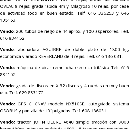
OVLAC 8 rejas; grada rápida 4m y Milagroso 10 rejas, por cese
de actividad todo en buen estado. Telf. 616 336253 y 646
135153.
Vendo
: 200 tubos de riego de 44 aprox. y 100 aspersores. Telf.
616 834152.
Vendo
: abonadora AGUIRRE de doble plato de 1800 kg,
económica y arado KEVERLAND de 4 rejas. Telf. 616 136 031.
Vendo:
máquina de picar remolacha eléctrica trifásica Telf. 616
834152.
Vendo
: grada de discos en X 32 discos y 4 ruedas en muy buen
uso. Telf. 629 833172.
Vendo:
GPS CHCNAV modelo NX510SE, autoguiado sistema
OSOBUS y pantalla de 10¨pulgadas. Telf. 608 136031.
Vendo:
tractor JOHN DEERE 4640 simple tracción con 9000
horas.180cv, máquina herbicida 1600 l; 5 tramos con mezclador,