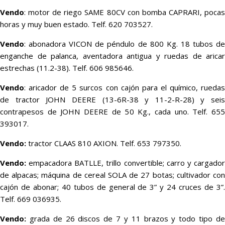
Vendo
: motor de riego SAME 80CV con bomba CAPRARI, pocas
horas y muy buen estado. Telf. 620 703527.
Vendo
: abonadora VICON de péndulo de 800 Kg. 18 tubos de
enganche de palanca, aventadora antigua y ruedas de aricar
estrechas (11.2-38). Telf. 606 985646.
Vendo
: aricador de 5 surcos con cajón para el químico, ruedas
de tractor JOHN DEERE (13-6R-38 y 11-2-R-28) y seis
contrapesos de JOHN DEERE de 50 Kg., cada uno. Telf. 655
393017.
Vendo:
tractor CLAAS 810 AXION. Telf. 653 797350.
Vendo:
empacadora BATLLE, trillo convertible; carro y cargador
de alpacas; máquina de cereal SOLA de 27 botas; cultivador con
cajón de abonar; 40 tubos de general de 3” y 24 cruces de 3”.
Telf. 669 036935.
Vendo:
grada de 26 discos de 7 y 11 brazos y todo tipo de