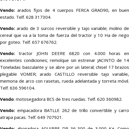
Vendo:
arados fijos de 4 cuerpos FERCA GRAD90, en buen
estado. Telf. 628 317304.
Vendo:
arado de 3 surcos reversible y tajo variable; molino de
cereal que va a la toma de fuerza del tractor y 10 Ha de riego
por goteo. Telf. 657 676762.
Vendo:
tractor JOHN DEERE 6820 con 4.000 horas en
excelentes condiciones; remolque sin estrenar JACINTO de 14
Toneladas basculante y se abre por un lateral; chisel 17 brazos
plegable VOMER; arado CASTILLO reversible tajo variable,
memoria de arco con rasetas, rueda adelantada y torreta móvil.
Telf. 636 596104.
Vendo
: motosegadora BCS de tres ruedas. Telf. 620 360982.
Vendo:
empacadora BATLLE 262 de trillo convertible y carro
atrapa pacas. Telf. 649 707921.
Vendo:
abonadora AGUIRRE DP 36-300 de 3.000 Kg. Como