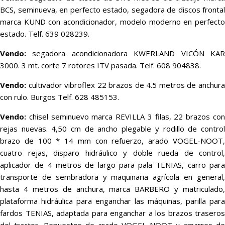
BCS, seminueva, en perfecto estado, segadora de discos frontal
marca KUND con acondicionador, modelo moderno en perfecto
estado. Telf. 639 028239.
Vendo:
segadora acondicionadora KWERLAND VICÓN KAR
3000. 3 mt. corte 7 rotores ITV pasada. Telf. 608 904838.
Vendo:
cultivador vibroflex 22 brazos de 4.5 metros de anchura
con rulo. Burgos Telf. 628 485153.
Vendo:
chisel seminuevo marca REVILLA 3 filas, 22 brazos con
rejas nuevas. 4,50 cm de ancho plegable y rodillo de control
brazo de 100 * 14 mm con refuerzo, arado VOGEL-NOOT,
cuatro rejas, disparo hidráulico y doble rueda de control,
aplicador de 4 metros de largo para pala TENIAS, carro para
transporte de sembradora y maquinaria agrícola en general,
hasta 4 metros de anchura, marca BARBERO y matriculado,
plataforma hidráulica para enganchar las máquinas, parilla para
fardos TENIAS, adaptada para enganchar a los brazos traseros
del tractor, Repuestos de arado VOGEL NOOT y amarres de