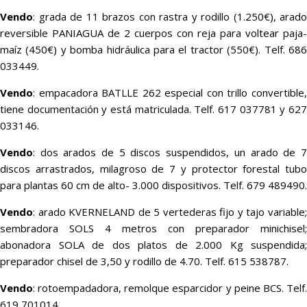
Vendo
: grada de 11 brazos con rastra y rodillo (1.250€), arado
reversible PANIAGUA de 2 cuerpos con reja para voltear paja-
maíz (450€) y bomba hidráulica para el tractor (550€). Telf. 686
033449.
Vendo
: empacadora BATLLE 262 especial con trillo convertible,
tiene documentación y está matriculada. Telf. 617 037781 y 627
033146.
Vendo
: dos arados de 5 discos suspendidos, un arado de 7
discos arrastrados, milagroso de 7 y protector forestal tubo
para plantas 60 cm de alto- 3.000 dispositivos. Telf. 679 489490.
Vendo
: arado KVERNELAND de 5 vertederas fijo y tajo variable;
sembradora SOLS 4 metros con preparador minichisel;
abonadora SOLA de dos platos de 2.000 Kg suspendida;
preparador chisel de 3,50 y rodillo de 4.70. Telf. 615 538787.
Vendo
: rotoempadadora, remolque esparcidor y peine BCS. Telf.
619 701014.