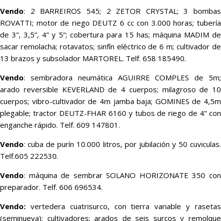
Vendo
: 2 BARREIROS 545; 2 ZETOR CRYSTAL; 3 bombas
ROVATTI; motor de riego DEUTZ 6 cc con 3.000 horas; tubería
de 3”, 3,5”, 4” y 5”; cobertura para 15 has; máquina MADIM de
sacar remolacha; rotavatos; sinfín eléctrico de 6 m; cultivador de
13 brazos y subsolador MARTOREL. Telf. 658 185490.
Vendo
: sembradora neumática AGUIRRE COMPLES de 5m;
arado reversible KEVERLAND de 4 cuerpos; milagroso de 10
cuerpos; vibro-cultivador de 4m jamba baja; GOMINES de 4,5m
plegable; tractor DEUTZ-FHAR 6160 y tubos de riego de 4” con
enganche rápido. Telf. 609 147801.
Vendo
: cuba de purín 10.000 litros, por jubilación y 50 cuviculas.
Telf.605 222530.
Vendo
: máquina de sembrar SOLANO HORIZONATE 350 con
preparador. Telf. 606 696534.
Vendo:
vertedera cuatrisurco, con tierra variable y rasetas
(seminueva); cultivadores; arados de seis surcos y remolque