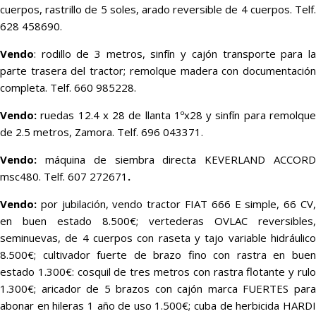
cuerpos, rastrillo de 5 soles, arado reversible de 4 cuerpos. Telf.
628 458690.
Vendo
: rodillo de 3 metros, sinfín y cajón transporte para la
parte trasera del tractor; remolque madera con documentación
completa. Telf. 660 985228.
Vendo:
ruedas 12.4 x 28 de llanta 1ºx28 y sinfín para remolque
de 2.5 metros, Zamora. Telf. 696 043371.
Vendo:
máquina de siembra directa KEVERLAND ACCOR
msc480. Telf. 607 272671
.
Vendo:
por jubilación, vendo tractor FIAT 666 E simple, 66 CV
en buen estado 8.500€; vertederas OVLAC reversibles,
seminuevas, de 4 cuerpos con raseta y tajo variable hidráulico
8.500€; cultivador fuerte de brazo fino con rastra en buen
estado 1.300€: cosquil de tres metros con rastra flotante y rulo
1.300€; aricador de 5 brazos con cajón marca FUERTES para
abonar en hileras 1 año de uso 1.500€; cuba de herbicida HARDI