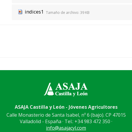
indices1
Tamaño de archivo:
39 KB
ASAJA Castilla y León - Jóvenes Agricultores
Calle Monasterio de Santa Isabel, nº 6 (bajo). CP 47015
Valladolid - España · Tel.: +34 983 472 350 ·
info@asajacyl.com