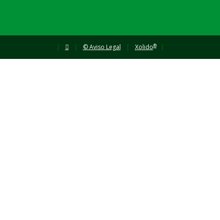
®
|
|
© Aviso Legal
|
Xolido
|