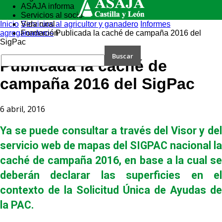
ASAJA informa
Servicios al socio
Inicio
Vida rural
Servicios al agricultor y ganadero
Informes
agroganaderos
Formación
Publicada la caché de campaña 2016 del
SigPac
Publicada la caché de
campaña 2016 del SigPac
6 abril, 2016
Ya se puede consultar a través del Visor y del
servicio web de mapas del SIGPAC nacional la
caché de campaña 2016, en base a la cual se
deberán declarar las superficies en el
contexto de la Solicitud Única de Ayudas de
la PAC.