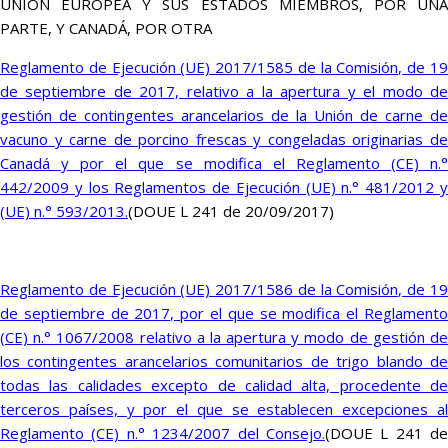
UNIÓN EUROPEA Y SUS ESTADOS MIEMBROS, POR UNA
PARTE, Y CANADÁ, POR OTRA
Reglamento de Ejecución (UE) 2017/1585 de la Comisión, de 19
de septiembre de 2017, relativo a la apertura y el modo de
gestión de contingentes arancelarios de la Unión de carne de
vacuno y carne de porcino frescas y congeladas originarias de
Canadá y por el que se modifica el Reglamento (CE) n.°
442/2009 y los Reglamentos de Ejecución (UE) n.° 481/2012 y
(UE) n.° 593/2013.
(DOUE L 241 de 20/09/2017)
Reglamento de Ejecución (UE) 2017/1586 de la Comisión, de 19
de septiembre de 2017, por el que se modifica el Reglamento
(CE) n.° 1067/2008 relativo a la apertura y modo de gestión de
los contingentes arancelarios comunitarios de trigo blando de
todas las calidades excepto de calidad alta, procedente de
terceros países, y por el que se establecen excepciones al
Reglamento (CE) n.° 1234/2007 del Consejo.
(DOUE L 241 de