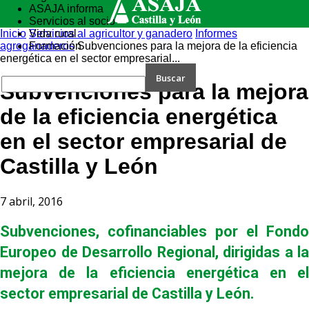
ASAJA informa
Servicios al socio
Inicio
Vida rural
Servicios al agricultor y ganadero
Informes
agroganaderos
Formación
Subvenciones para la mejora de la eficiencia
energética en el sector empresarial...
Subvenciones para la mejora
de la eficiencia energética
en el sector empresarial de
Castilla y León
7 abril, 2016
Subvenciones, cofinanciables por el Fondo
Europeo de Desarrollo Regional, dirigidas a la
mejora de la eficiencia energética en el
sector empresarial de Castilla y León.