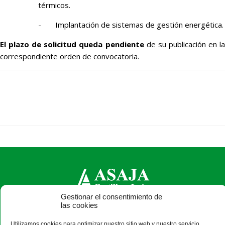
térmicos.
- Implantación de sistemas de gestión energética.
El plazo de solicitud queda pendiente
de su publicación en l
correspondiente orden de convocatoria.
Gestionar el consentimiento de
las cookies
ASAJA Castilla y León - Jóvenes Agricultores
Calle Monasterio de Santa Isabel, nº 6 (bajo). CP 47015
Utilizamos cookies para optimizar nuestro sitio web y nuestro servicio.