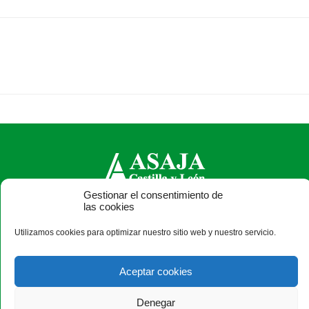
Gestionar el consentimiento de
las cookies
ASAJA Castilla y León - Jóvenes Agricultores
Calle Monasterio de Santa Isabel, nº 6 (bajo). CP 47015
Utilizamos cookies para optimizar nuestro sitio web y nuestro servicio.
Valladolid - España · Tel.: +34 983 472 350 ·
info@asajacyl.com
Aceptar cookies
Denegar