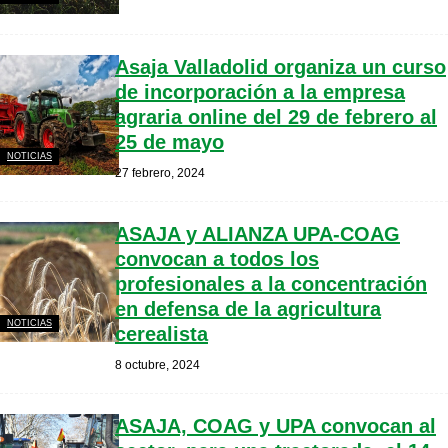
Asaja Valladolid organiza un curso
de incorporación a la empresa
agraria online del 29 de febrero al
25 de mayo
NOTICIAS
27 febrero, 2024
ASAJA y ALIANZA UPA-COAG
convocan a todos los
profesionales a la concentración
en defensa de la agricultura
NOTICIAS
cerealista
8 octubre, 2024
ASAJA, COAG y UPA convocan al