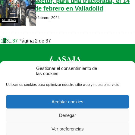
sector, para una tractorada, el 14
de febrero en Valladolid
9 febrero, 2024
NOTICIAS
1
2
3
...
37
Página 2 de 37
Gestionar el consentimiento de
las cookies
ASAJA Valladolid - Jóvenes Agricultores
Utilizamos cookies para optimizar nuestro sitio web y nuestro servicio.
Pza. Madrid, 4-3ª planta - 47001 Valladolid - España · Tel.:
+34 983 203 371 · Fax: +34 983 391 511 ·
Aceptar cookies
asajavalladolid@asajavalladolid.com
Denegar
Ver preferencias
®