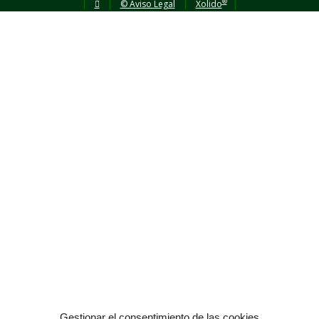
®
|
|
© Aviso Legal
|
Xolido
|
Gestionar el consentimiento de las cookies