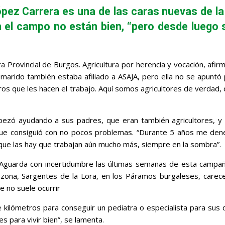
pez Carrera es una de las caras nuevas de la
n el campo no están bien, “pero desde luego
León
 Provincial de Burgos. Agricultura por herencia y vocación, afir
rido también estaba afiliado a ASAJA, pero ella no se apuntó po
eros que les hacen el trabajo. Aquí somos agricultores de verda
pezó ayudando a sus padres, que eran también agricultores, y
o que consiguió con no pocos problemas. “Durante 5 años me den
que las hay que trabajan aún mucho más, siempre en la sombra”.
 Aguarda con incertidumbre las últimas semanas de esta campañ
zona, Sargentes de la Lora, en los Páramos burgaleses, carece d
 no suele ocurrir
 kilómetros para conseguir un pediatra o especialista para sus d
 para vivir bien”, se lamenta.