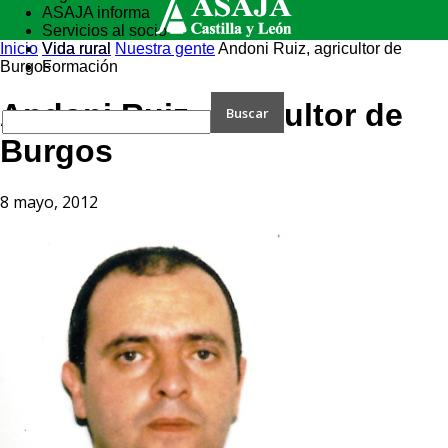
ASAJA informa
Servicios al socio
Inicio
Vida rural
Vida rural
Nuestra gente
Andoni Ruiz, agricultor de
Burgos
Formación
Andoni Ruiz, agricultor de
Burgos
8 mayo, 2012