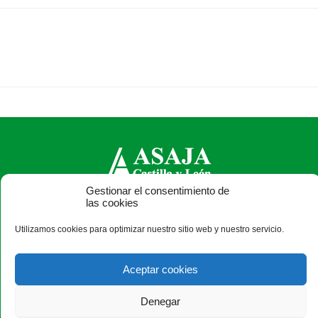
Gestionar el consentimiento de
las cookies
ASAJA Castilla y León - Jóvenes Agricultores
Calle Monasterio de Santa Isabel, nº 6 (bajo). CP 47015
Utilizamos cookies para optimizar nuestro sitio web y nuestro servicio.
Valladolid - España · Tel.: +34 983 472 350 ·
info@asajacyl.com
Aceptar cookies
Denegar