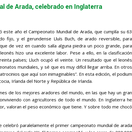
al de Arada, celebrado en Inglaterra
ogió este año el Campeonato Mundial de Arada, que cumplía su 63
do fijo, y el gerundense Lluís Buch, de arado reversible, para
nque de vez en cuando salía alguna piedra un poco grande, para
leonés hizo una excelente labor. Pese a ello, en la clasificación
einta países; Lluch ocupó el veinte. Un resultado que el leonés
natos mundiales, y sé que es muy difícil llegar arriba. En otros
trocinios que aquí son inimaginables”. En esta edición, el podium
cia, Irlanda del Norte y República de Irlanda.
ones de los mejores aradores del mundo, en las que hay un gran
nviviendo con agricultores de todo el mundo. En Inglaterra he
ctor, valoran el peso económico que tiene. Y sobre todo me chocó
 se celebró paralelamente el primer campeonato mundial de arada