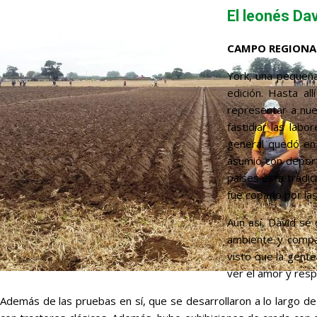
El leonés Da
CAMPO REGIONAL
York, una pequeña
edición. Hasta al
representar a nue
fastidiar las labo
general quedó en 
asumió con deport
países esta tradic
fue copado por las
Aún así, David se
ambiente y compañ
visto que la gent
ver el amor y resp
Además de las pruebas en sí, que se desarrollaron a lo largo d