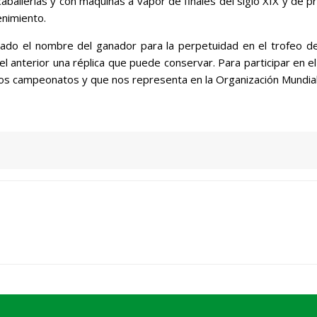
ballerías y con máquinas a vapor de finales del siglo XIX y de pr
enimiento.
abado el nombre del ganador para la perpetuidad en el trofeo d
l anterior una réplica que puede conservar. Para participar en e
tos campeonatos y que nos representa en la Organización Mundial