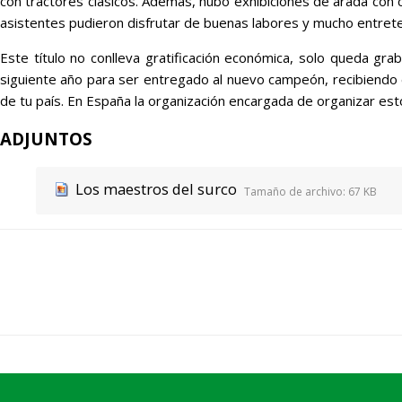
con tractores clásicos. Además, hubo exhibiciones de arada con ca
asistentes pudieron disfrutar de buenas labores y mucho entret
Este título no conlleva gratificación económica, solo queda gr
siguiente año para ser entregado al nuevo campeón, recibiendo e
de tu país. En España la organización encargada de organizar es
ADJUNTOS
Los maestros del surco
Tamaño de archivo:
67 KB