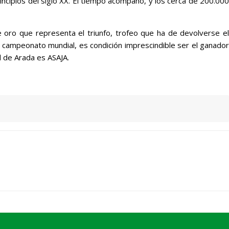
incipios del siglo XX. El tiempo acompañó, y los cerca de 200.000
e oro que representa el triunfo, trofeo que ha de devolverse el
l campeonato mundial, es condición imprescindible ser el ganador
 de Arada es ASAJA.