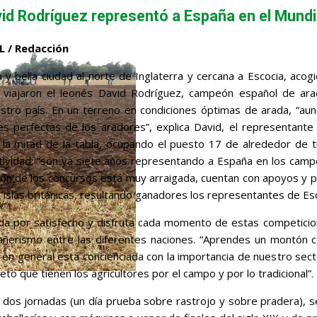
vid Rodríguez representó a España en el Mundi
 / Redacción
 y bella ciudad al norte de Inglaterra y cercana a Escocia, ac
León
lí viajaron el leonés David Rodríguez, campeón español de ara
stro país. En un terreno en condiciones óptimas de arada, “au
res perfectas de los aradores”, explica David, el representante 
la mitad de la tabla, ocupando el puesto 17 de alrededor de tr
ividad: “son ya siete años representando a España en los campeo
ión de los concursos está muy arraigada, cuentan con apoyos y pa
 islas británicas, resultando ganadores los representantes de Esco
 da por satisfecho y disfruta cada momento de estas competici
erismo entre las diferentes naciones. “Aprendes un montón co
e en general está concienciada con la importancia de nuestro se
eto que tienen los agricultores por el campo y por lo tradicional”.
e dos jornadas (un día prueba sobre rastrojo y sobre pradera),