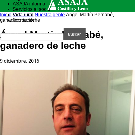
ASAJA informa
Servicios al socio
Inicio
Vida rural
Vida rural
Nuestra gente
Ángel Martín Bernabé,
ganadero de leche
Formación
Ángel Martín Bernabé,
ganadero de leche
9 diciembre, 2016