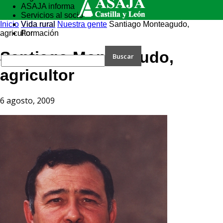
ASAJA informa
Servicios al socio
Inicio
Vida rural
Vida rural
Nuestra gente
Santiago Monteagudo,
agricultor
Formación
Santiago Monteagudo,
agricultor
6 agosto, 2009