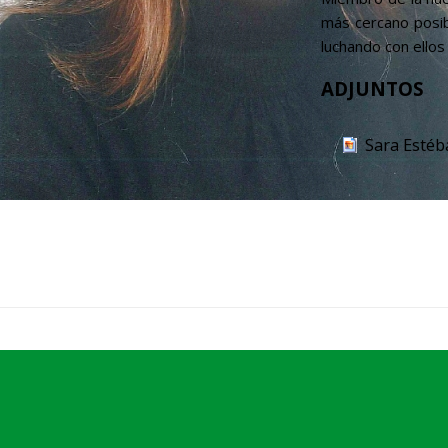
más cercano posib
luchando con ellos
ADJUNTOS
Sara Estéb