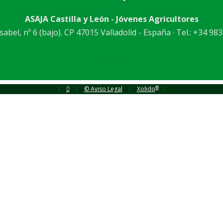
ASAJA Castilla y León - Jóvenes Agricultores
abel, nº 6 (bajo). CP 47015 Valladolid - España · Tel.: +34 983
®
|
|
© Aviso Legal
|
Xolido
|