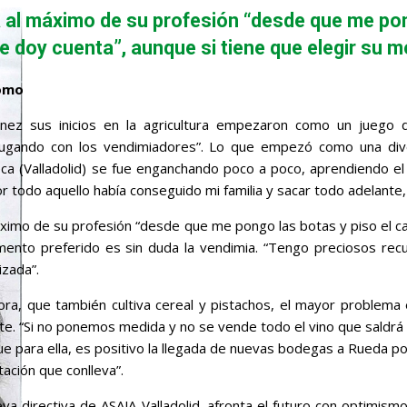
a al máximo de su profesión “desde que me po
e doy cuenta”, aunque si tiene que elegir su m
lomo
León
nez sus inicios en la agricultura empezaron como un juego 
jugando con los vendimiadores”. Lo que empezó como una diver
Seca (Valladolid) se fue enganchando poco a poco, aprendiendo el 
or todo aquello había conseguido mi familia y sacar todo adelante,
máximo de su profesión “desde que me pongo las botas y piso el 
ento preferido es sin duda la vendimia. “Tengo preciosos recu
zada”.
tora, que también cultiva cereal y pistachos, el mayor problem
te. “Si no ponemos medida y no se vende todo el vino que saldrá
e para ella, es positivo la llegada de nuevas bodegas a Rueda po
tación que conlleva”.
a directiva de ASAJA-Valladolid, afronta el futuro con optimismo