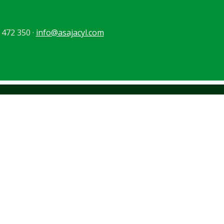
 472 350 ·
info@asajacyl.com