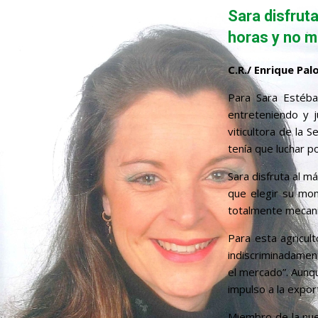
Sara disfrut
horas y no m
C.R./ Enrique Pa
Para Sara Estéba
entreteniendo y 
viticultora de la 
tenía que luchar p
Sara disfruta al 
que elegir su mom
totalmente mecani
Para esta agricul
indiscriminadamen
el mercado”. Aunqu
impulso a la expor
Miembro de la nuev