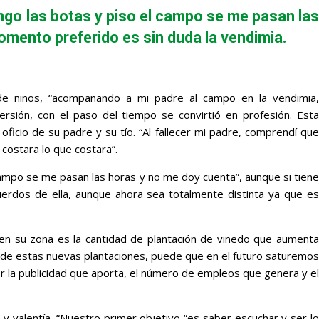
ngo las botas y piso el campo se me pasan las
omento preferido es sin duda la vendimia.
de niños, “acompañando a mi padre al campo en la vendimia,
sión, con el paso del tiempo se convirtió en profesión. Esta
oficio de su padre y su tío. “Al fallecer mi padre, comprendí que
 costara lo que costara”.
campo se me pasan las horas y no me doy cuenta”, aunque si tiene
erdos de ella, aunque ahora sea totalmente distinta ya que es
a en su zona es la cantidad de plantación de viñedo que aumenta
 de estas nuevas plantaciones, puede que en el futuro saturemos
r la publicidad que aporta, el número de empleos que genera y el
 y valentía. “Nuestro primer objetivo “es saber escuchar y ser lo