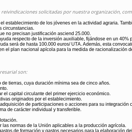
 reivindicaciones solicitadas por nuestra organización, com
l establecimiento de los jóvenes en la actividad agraria. Tamb
 circunstancias.
ue no precisan justificación asciend 25.000.
yuda respecto de la inversión auxiliable, fijándose en un 40% p
uda será de hasta 100.000 euros/ UTA. Además, esta convocator
 en el plan nacional apícola para la medida de racionalización 
esarial son:
 de tierras, cuya duración mínima sea de cinco años.
nto.
 el capital circulante del primer ejercicio económico.
tivas originados por el establecimiento.
 adquisición de participaciones o acciones para su integración
 de carácter individual y transferible.
lotación.
r las normas de la Unión aplicables a la producción agrícola.
gastos de formación y gastos necesarios para la elaboración del