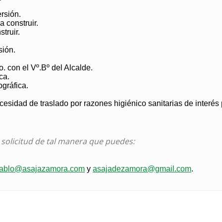
rsión.
a construir.
truir.
sión.
o. con el Vº.Bº del Alcalde.
ca.
gráfica.
esidad de traslado por razones higiénico sanitarias de interés 
u solicitud de tal manera que puedes:
ablo@asajazamora.com
y
asajadezamora@gmail.com
.