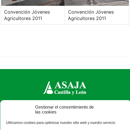
Convención Jóvenes
Convención Jóvenes
Agricultores 2011
Agricultores 2011
ASAJA Castilla y León - Jóvenes Agricultores
Gestionar el consentimiento de
las cookies
Calle Monasterio de Santa Isabel, nº 6 (bajo). CP 47015
Valladolid - España · Tel.: +34 983 472 350 ·
Utilizamos cookies para optimizar nuestro sitio web y nuestro servicio.
info@asajacyl.com