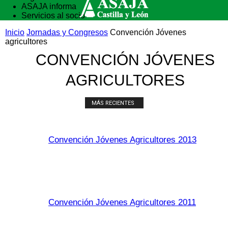
ASAJA informa
Servicios al socio
Vida rural
Inicio
Jornadas y Congresos
Convención Jóvenes
Formación
agricultores
CONVENCIÓN JÓVENES
AGRICULTORES
MÁS RECIENTES
Convención Jóvenes Agricultores 2013
Convención Jóvenes Agricultores 2011