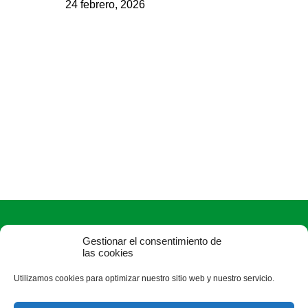
24 febrero, 2026
Gestionar el consentimiento de
las cookies
Utilizamos cookies para optimizar nuestro sitio web y nuestro servicio.
ASAJA Ávila - Jóvenes Agricultores
C/ Duque de Alba, 6 (pasaje) - 05001 Ávila - España · Tel.: