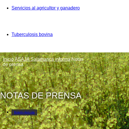
Servicios al agricultor y ganadero
Tuberculosis bovina
Inicio
ASAJA Salamanca informa
Notas
de prensa
NOTAS DE PRENSA
Boletín Apícola