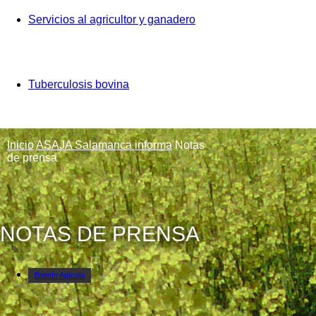
Servicios al agricultor y ganadero
Tuberculosis bovina
Inicio
ASAJA Salamanca informa
Notas
de prensa
NOTAS DE PRENSA
Boletín Apícola