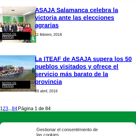
ASAJA Salamanca celebra la
victoria ante las elecciones
agrarias
11 febrero, 2018
NOTAS DE
PRENSA
La ITEAF de ASAJA supera los 50
pueblos visitados y ofrece el
servicio más barato de la
provincia
NOTAS DE
PRENSA
26 abril, 2016
1
2
3
...
84
Página 1 de 84
Gestionar el consentimiento de
las cookies