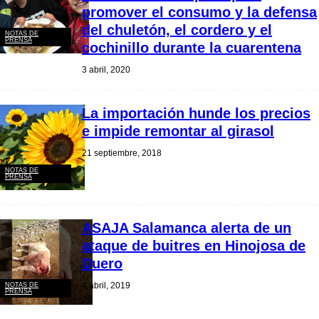
promover el consumo y la defensa
del chuletón, el cordero y el
NOTAS DE
PRENSA
cochinillo durante la cuarentena
3 abril, 2020
La importación hunde los precios
e impide remontar al girasol
21 septiembre, 2018
NOTAS DE
PRENSA
ASAJA Salamanca alerta de un
ataque de buitres en Hinojosa de
Duero
4 abril, 2019
NOTAS DE
PRENSA