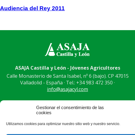
Audiencia del Rey 2011
ASAJA Castilla y León - Jóvenes Agricultores
Calle Monasterio de Santa Isabel, nº 6 (bajo). CP 47015
Valladolid - España · Tel.: +34 983 472 350 ·
info@asajacyl.com
Gestionar el consentimiento de las
cookies
®
|
|
© Aviso Legal
|
Xolido
|
Utilizamos cookies para optimizar nuestro sitio web y nuestro servicio.