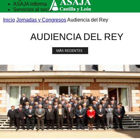
ASAJA informa
Servicios al socio
Vida rural
Inicio
Jornadas y Congresos
Audiencia del Rey
Formación
AUDIENCIA DEL REY
MÁS RECIENTES