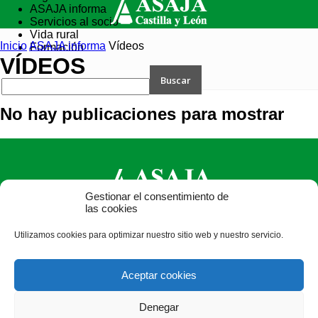
ASAJA informa
Servicios al socio
Vida rural
Inicio
ASAJA informa
Vídeos
Formación
VÍDEOS
No hay publicaciones para mostrar
Gestionar el consentimiento de
las cookies
ASAJA Castilla y León - Jóvenes Agricultores
Utilizamos cookies para optimizar nuestro sitio web y nuestro servicio.
Calle Monasterio de Santa Isabel, nº 6 (bajo). CP 47015
Valladolid - España · Tel.: +34 983 472 350 ·
Aceptar cookies
info@asajacyl.com
Denegar