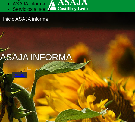
ASAJA informa
Servicios al socio
Vida rural
Inicio
ASAJA informa
Formación
ASAJA INFORMA
Audios