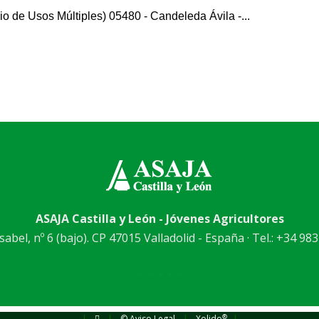
cio de Usos Múltiples) 05480 - Candeleda Ávila -...
ASAJA Castilla y León - Jóvenes Agricultores
abel, nº 6 (bajo). CP 47015 Valladolid - España · Tel.: +34 983
®
|
|
© Aviso Legal
|
Xolido
|