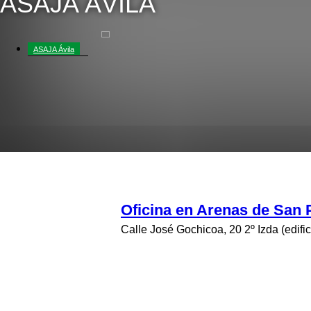
ASAJA ÁVILA
ASAJA Ávila
ASAJA Burgos
ASAJA León
ASAJA Palencia
ASAJA Salamanca
ASAJA Segovia
Oficina en Arenas de San 
Calle José Gochicoa, 20 2º Izda (edifi