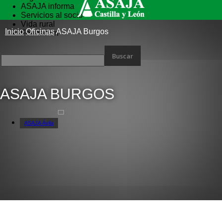
ASAJA informa
Servicios al socio
Vida rural
Inicio
Oficinas
ASAJA Burgos
Formación
ASAJA BURGOS
ASAJA Ávila