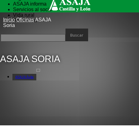
ASAJA informa
Servicios al socio
Vida rural
Inicio
Oficinas
ASAJA
Formación
Soria
ASAJA SORIA
ASAJA Ávila