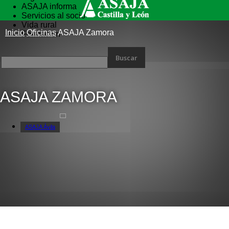
ASAJA informa
Servicios al socio
Vida rural
Inicio
Oficinas
ASAJA Zamora
Formación
ASAJA ZAMORA
ASAJA Ávila