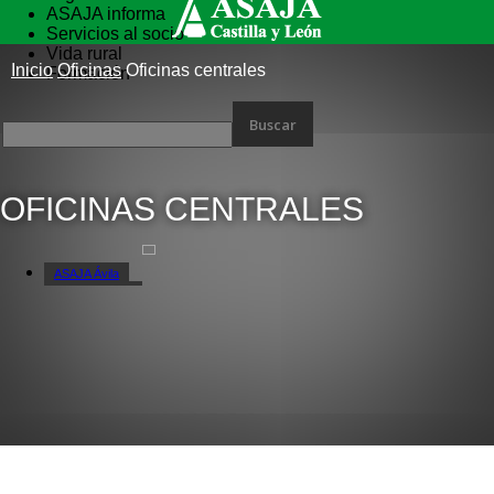
ASAJA informa
Servicios al socio
Vida rural
Inicio
Oficinas
Oficinas centrales
Formación
OFICINAS CENTRALES
ASAJA Ávila
ASAJA Burgos