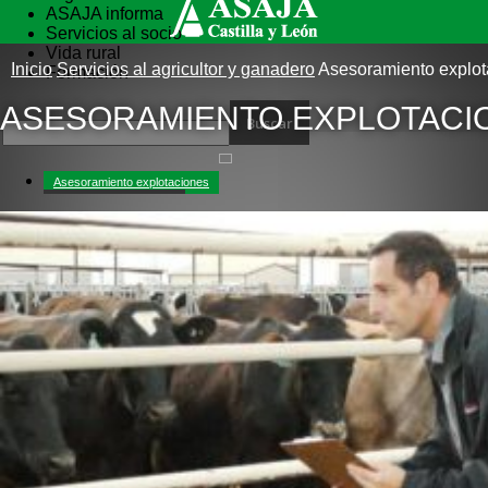
ASAJA informa
Servicios al socio
Vida rural
Inicio
Servicios al agricultor y ganadero
Asesoramiento explot
Formación
ASESORAMIENTO EXPLOTACI
Asesoramiento explotaciones
Correduría de Seguros
Especial coronavirus