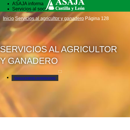
ASAJA informa
Servicios al socio
Vida rural
Inicio
Servicios al agricultor y ganadero
Página 128
Formación
SERVICIOS AL AGRICULTOR
Y GANADERO
Asesoramiento explotaciones
Correduría de Seguros