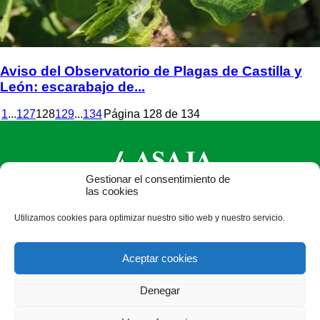
Aviso del Observatorio de Plagas de Castilla y
León: escarabajo de...
1
...
127
128
129
...
134
Página 128 de 134
Gestionar el consentimiento de
las cookies
ASAJA Castilla y León - Jóvenes Agricultores
Utilizamos cookies para optimizar nuestro sitio web y nuestro servicio.
Calle Monasterio de Santa Isabel, nº 6 (bajo). CP 47015
Valladolid - España · Tel.: +34 983 472 350 ·
Aceptar cookies
info@asajacyl.com
Denegar