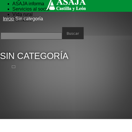
ASAJA informa
Servicios al socio
Vida rural
Inicio
Sin categoría
Formación
SIN CATEGORÍA