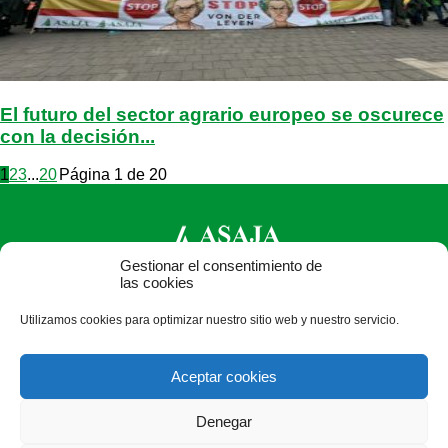
El futuro del sector agrario europeo se oscurece
con la decisión...
1
2
3
...
20
Página 1 de 20
Gestionar el consentimiento de
las cookies
ASAJA Segovia - Jóvenes Agricultores
Utilizamos cookies para optimizar nuestro sitio web y nuestro servicio.
C/ Bomberos, 10 - 40003 Segovia - España · Tel.: +34 921
430 657 · Fax: +34 921 440 410 ·
Aceptar cookies
asajasegovia@asajasegovia.com
Denegar