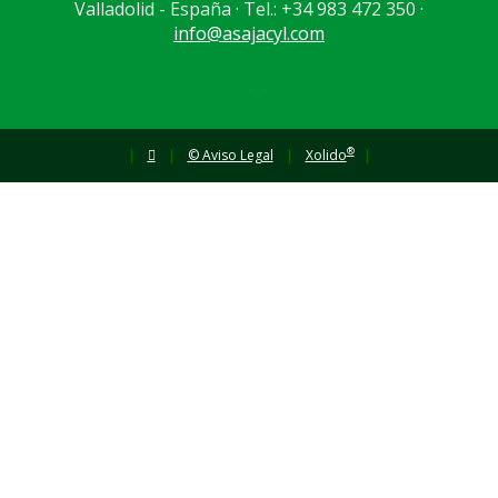
Valladolid - España · Tel.: +34 983 472 350 ·
info@asajacyl.com
®
|
|
© Aviso Legal
|
Xolido
|