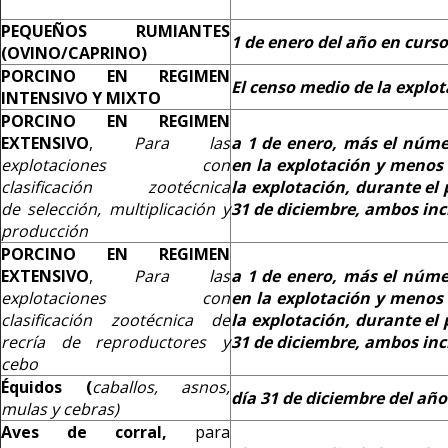
PEQUEÑOS RUMIANTES
1 de enero del año en curso
(OVINO/CAPRINO)
PORCINO EN REGIMEN
El censo medio de la explot
INTENSIVO Y MIXTO
PORCINO EN REGIMEN
EXTENSIVO
,
Para las
a 1 de enero, más el núme
explotaciones con
en la explotación y menos
clasificación zootécnica
la explotación, durante el
de selección, multiplicación y
31 de diciembre, ambos inc
producción
PORCINO EN REGIMEN
EXTENSIVO
,
Para las
a 1 de enero, más el núme
explotaciones con
en la explotación y menos
clasificación zootécnica de
la explotación, durante el
recría de reproductores y
31 de diciembre, ambos inc
cebo
Équidos (
caballos, asnos,
día 31 de diciembre del año
mulas y cebras)
Aves de corral,
para