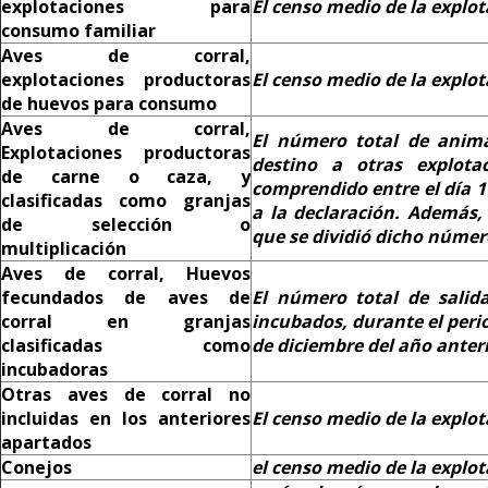
explotaciones para
El
censo medio de la explot
consumo familiar
Aves de corral,
explotaciones productoras
El
censo medio de la explot
de huevos para consumo
Aves de corral,
El número total de anima
Explotaciones productoras
destino a otras explota
de carne o caza, y
comprendido entre el día 1
clasificadas como granjas
a la declaración. Además
de selección o
que se dividió dicho número
multiplicación
Aves de corral,
Huevos
fecundados de aves de
El número total de salid
corral en granjas
incubados, durante el peri
clasificadas como
de diciembre del año anteri
incubadoras
Otras aves de corral
no
incluidas en los anteriores
El censo medio de la explot
apartados
Conejos
el censo medio de la explot