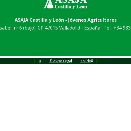
ASAJA Castilla y León - Jóvenes Agricultores
abel, nº 6 (bajo). CP 47015 Valladolid - España · Tel.: +34 983
®
|
|
© Aviso Legal
|
Xolido
|