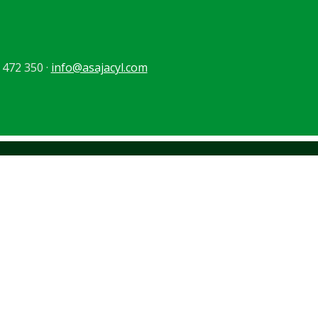
 472 350 ·
info@asajacyl.com